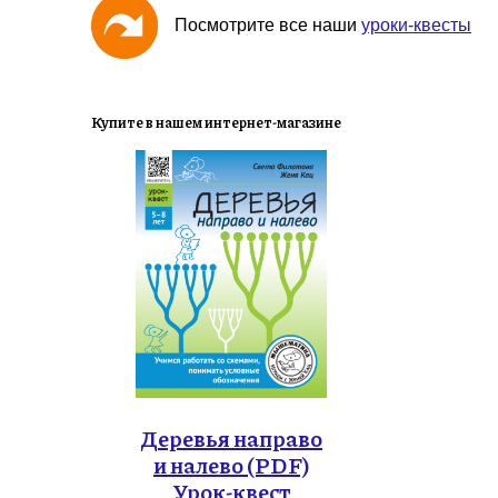
Посмотрите все наши
уроки-квесты
Купите в нашем интернет-магазине
Деревья направо
и налево (PDF)
Урок-квест