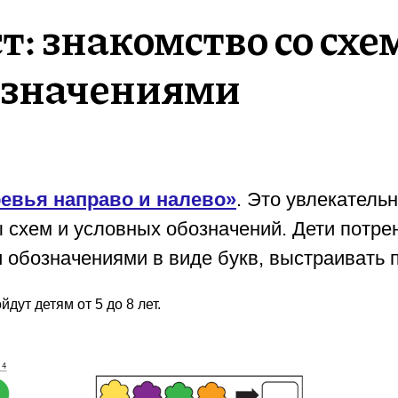
т: знакомство со сх
означениями
евья направо и налево»
. Это увлекательн
ы схем и условных обозначений. Дети потр
и обозначениями в виде букв, выстраивать 
ут детям от 5 до 8 лет.