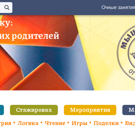
Очные заняти
ку:
 их родителей
Стажировка
Мероприятия
М
трия
Логика
Чтение
Игры
Поделки
Ви