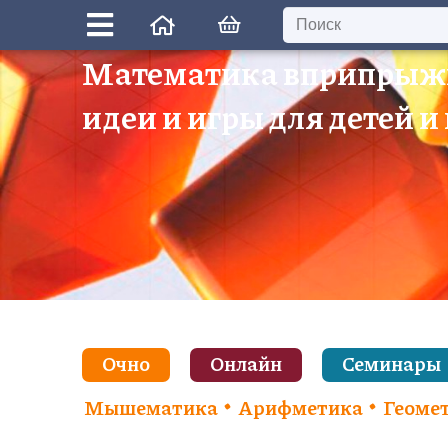
Математика вприпрыж
идеи и игры для детей и
Очно
Онлайн
Семинары
Мышематика
Арифметика
Геоме