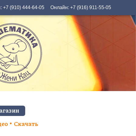
я:
+7 (910) 444-64-05
Онлайн:
+7 (916) 911-55-05
агазин
део
Скачать