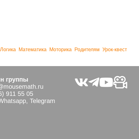
Логика
Математика
Моторика
Родителям
Урок-квест
н группы
@mousemath.ru
6) 911 55 05
 Whatsapp, Telegram