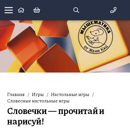
Математика вприпрыжку:
идеи и игры для детей и их родителей
Главная
/
Игры
/
Настольные игры
/
Словесные настольные игры
Словечки — прочитай и
нарисуй!