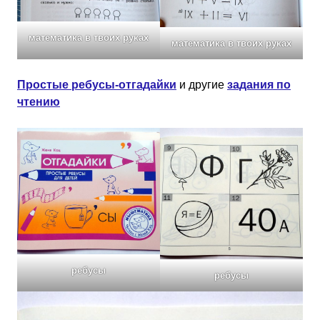
математика в твоих руках
математика в твоих руках
Простые ребусы-отгадайки
и другие
задания по
чтению
ребусы
ребусы