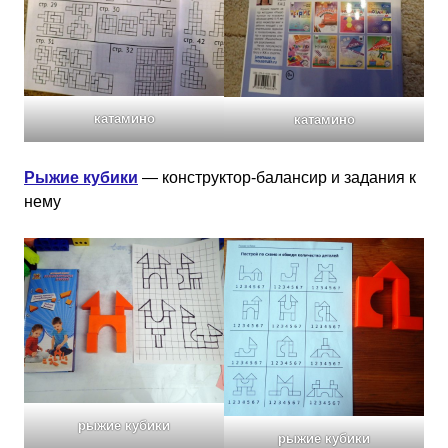
катамино
катамино
Рыжие кубики
— конструктор-балансир и задания к
нему
рыжие кубики
рыжие кубики