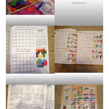
катамино
катамино
катамино
катамино