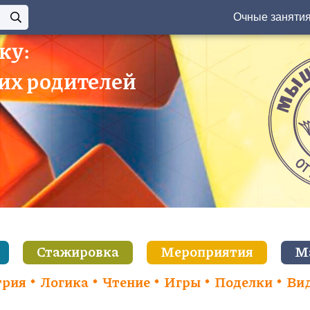
Очные заняти
ку:
 их родителей
Стажировка
Мероприятия
М
трия
Логика
Чтение
Игры
Поделки
Ви