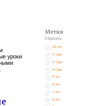
Метки
Сбросить
10 лет
м
2 года
ые уроки
тными
3 года
…
4 года
5 лет
6 лет
7 лет
ие
8 лет