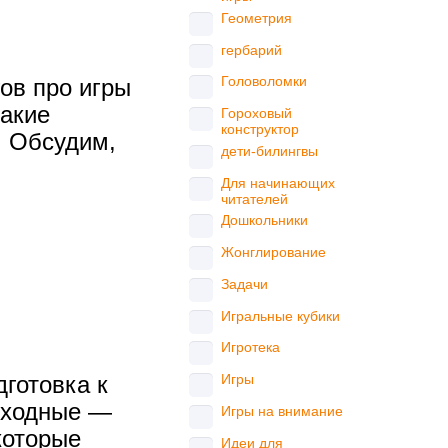
Геометрия
гербарий
Головоломки
гов про игры
какие
Гороховый
конструктор
. Обсудим,
дети-билингвы
Для начинающих
читателей
Дошкольники
Жонглирование
м
Задачи
Игральные кубики
Игротека
готовка к
Игры
 сходные —
Игры на внимание
которые
Идеи для