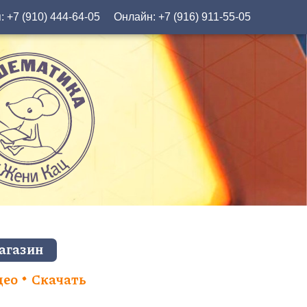
я:
+7 (910) 444-64-05
Онлайн:
+7 (916) 911-55-05
агазин
део
Скачать