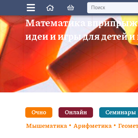
Математика вприпрыж
идеи и игры для детей и
Очно
Онлайн
Семинары
Мышематика
Арифметика
Геоме