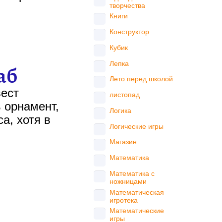
творчества
Книги
Конструктор
Кубик
Лепка
аб
Лето перед школой
вест
листопад
 орнамент,
Логика
а, хотя в
Логические игры
Магазин
Математика
Математика с
ножницами
Математическая
игротека
Математические
игры