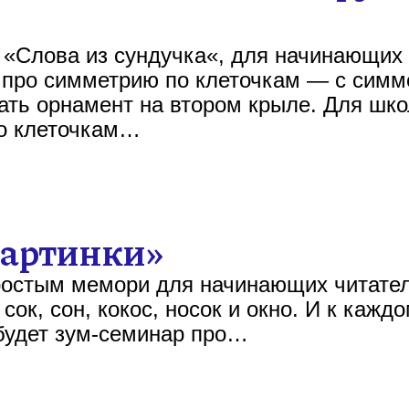
 «Слова из сундучка«, для начинающих 
т про симметрию по клеточкам — с сим
ать орнамент на втором крыле. Для шк
по клеточкам…
картинки»
простым мемори для начинающих читател
 сок, сон, кокос, носок и окно. И к каж
с будет зум-семинар про…