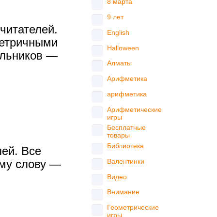
8 марта
9 лет
читателей.
English
метричными
Halloween
ольников —
Алматы
Арифметика
арифметика
Арифметические
игры
Бесплатные
товары
Библиотека
ей. Все
Валентинки
дому слову —
Видео
Внимание
Геометрические
игры