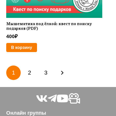
Мышематика под ёлкой: квест по поиску
подарков (PDF)
400
₽
В корзину
Пагинация
1
2
3
записей
Онлайн группы