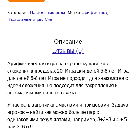
товара
Категория:
Настольные игры
Метки:
арифметика
,
Игра
Настольные игры
,
Счет
«Скорый
поезд:
сложение»
Описание
(PDF)
Отзывы (0)
Арифметическая игра на отработку навыков
сложения в пределах 20. Игра для детей 5-8 лет. Игра
для детей 5-8 лет. Игра не подходит для знакомства с
идеей сложения, но подходит для закрепления и
автоматизации навыков счёта.
У нас есть вагончики с числами и примерами. Задача
игроков – найти как можно больше пар с
одинаковыми результатами, например, 3+3+3 и 4 + 5
или 3+6 и 9.