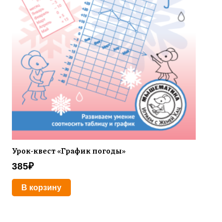
Урок-квест «График погоды»
385
₽
В корзину