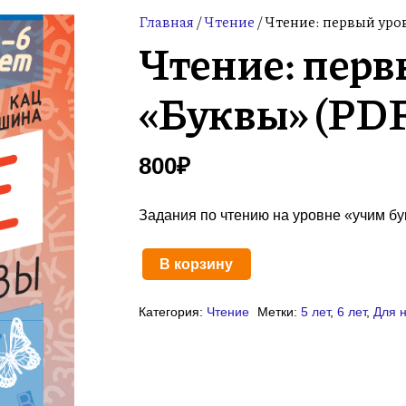
Главная
/
Чтение
/ Чтение: первый уро
Чтение: перв
«Буквы» (PDF
800
₽
Задания по чтению на уровне «учим бук
В корзину
Количество
товара
Категория:
Чтение
Метки:
5 лет
,
6 лет
,
Для 
Чтение:
первый
уровень
«Буквы»
(PDF)