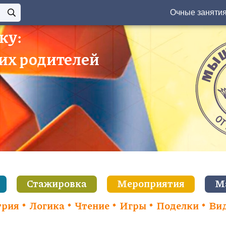
Очные заняти
ку:
 их родителей
Стажировка
Мероприятия
М
трия
Логика
Чтение
Игры
Поделки
Ви