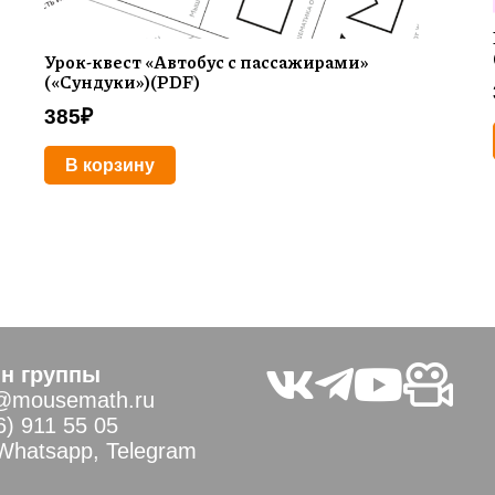
Урок-квест «Автобус с пассажирами»
(«Сундуки»)(PDF)
385
₽
В корзину
н группы
@mousemath.ru
6) 911 55 05
 Whatsapp, Telegram