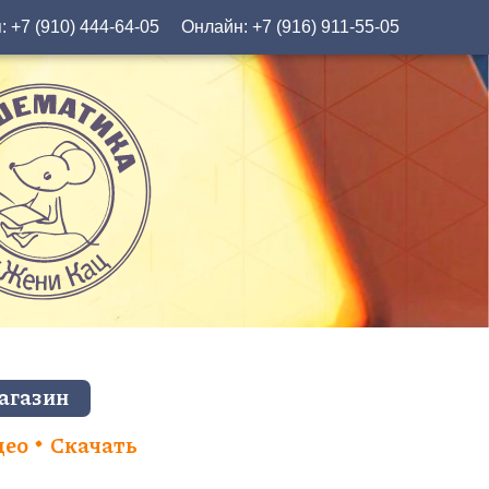
я:
+7 (910) 444-64-05
Онлайн:
+7 (916) 911-55-05
агазин
део
Скачать