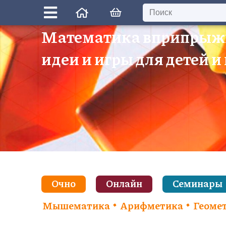
Математика вприпрыж
идеи и игры для детей и
Очно
Онлайн
Семинары
Мышематика
Арифметика
Геоме