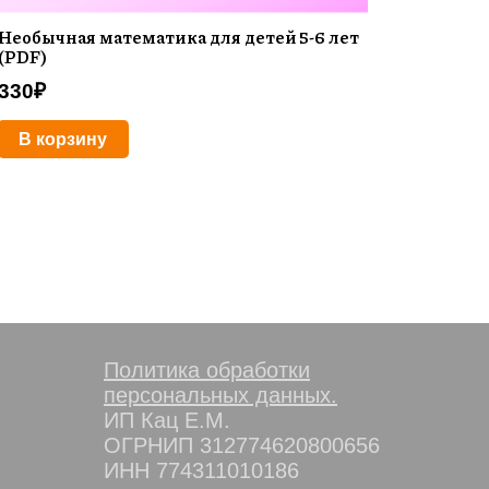
Необычная математика для детей 5-6 лет
(PDF)
330
₽
В корзину
Политика обработки
персональных данных.
ИП Кац Е.М.
ОГРНИП 312774620800656
ИНН 774311010186