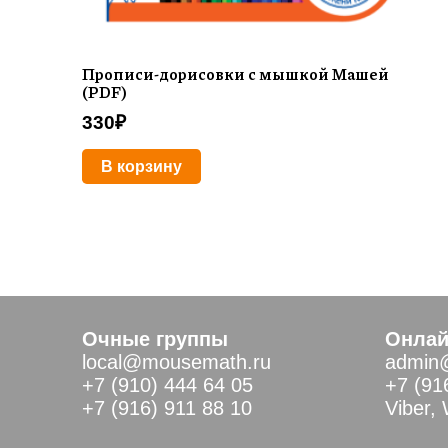
Прописи-дорисовки с мышкой Машей
(PDF)
330
₽
В корзину
Очные группы
Онлай
local@mousemath.ru
admin
+7 (910) 444 64 05
+7 (91
+7 (916) 911 88 10
Viber,