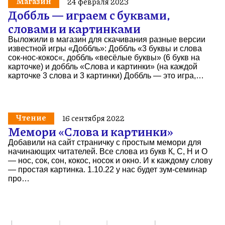
Магазин
24 февраля 2023
Доббль — играем с буквами,
словами и картинками
Выложили в магазин для скачивания разные версии
известной игры «Доббль»: Доббль «3 буквы и слова
сок-нос-кокос«, доббль «весёлые буквы» (6 букв на
карточке) и доббль «Слова и картинки» (на каждой
карточке 3 слова и 3 картинки) Доббль — это игра,…
Чтение
16 сентября 2022
Мемори «Слова и картинки»
Добавили на сайт страничку с простым мемори для
начинающих читателей. Все слова из букв К, С, Н и О
— нос, сок, сон, кокос, носок и окно. И к каждому слову
— простая картинка. 1.10.22 у нас будет зум-семинар
про…