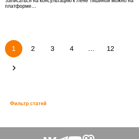
Записаться на консультацию к Лене Тишиной можно на
платформе…
1
2
3
4
…
12
Фильтр статей