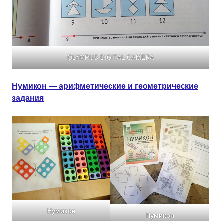
OLYMPUS DIGITAL CAMERA
Нумикон — арифметические и геометрические
задания
Нумикон
Нумикон