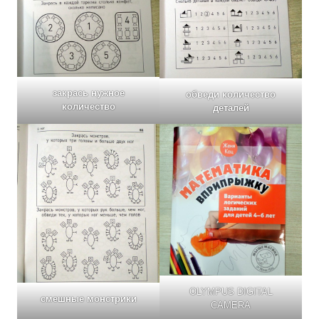
закрась нужное
обведи количество
количество
деталей
OLYMPUS DIGITAL
смешные монстрики
CAMERA