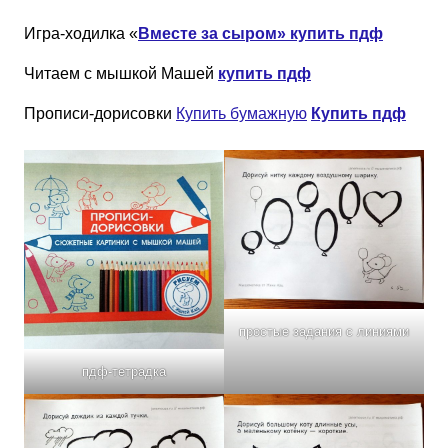
Игра-ходилка «
Вместе за сыром» купить пдф
Читаем с мышкой Машей
купить пдф
Прописи-дорисовки
Купить бумажную
Купить пдф
простые задания с линиями
пдф-тетрадка