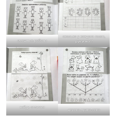
сколько у каждого голов,
смешные роботы
рук и ног?
найди отличия
дерево право-лево