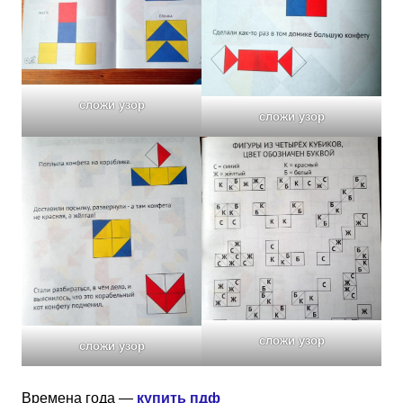
сложи узор
сложи узор
сложи узор
сложи узор
Времена года —
купить пдф