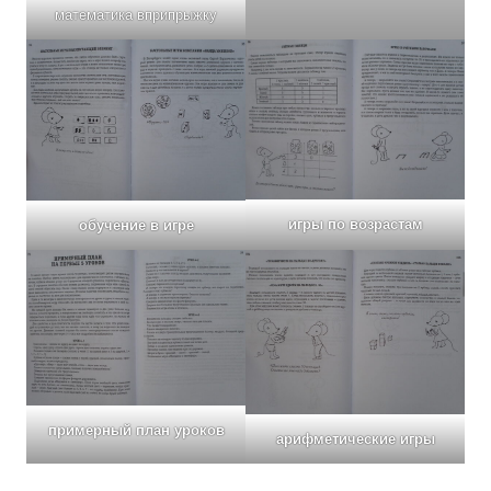
математика вприпрыжку
игры по возрастам
обучение в игре
примерный план уроков
арифметические игры