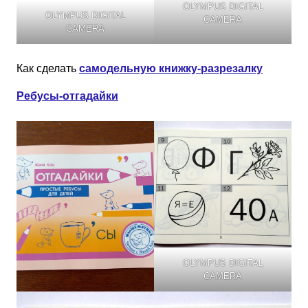
OLYMPUS DIGITAL
OLYMPUS DIGITAL
CAMERA
CAMERA
Как сделать
самодельную книжку-разрезалку
Ребусы-отгадайки
OLYMPUS DIGITAL
CAMERA