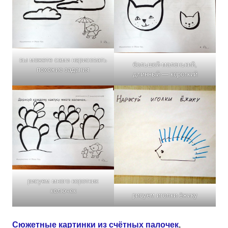
вы можете сами нарисовать
большой-маленький,
похожие задания
длинный — короткий
рисуем много коротких
колючек
рисуем иголки ёжику
Сюжетные картинки из счётных палочек
,