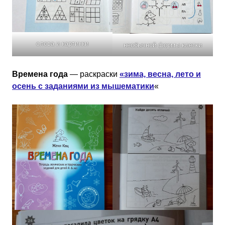
слова и картинки
необычной формы клетки
Времена года
— раскраски
«зима, весна, лето и
осень с заданиями из мышематики
«