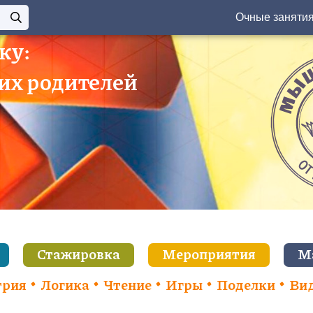
Очные заняти
ку:
 их родителей
Стажировка
Мероприятия
М
трия
Логика
Чтение
Игры
Поделки
Ви