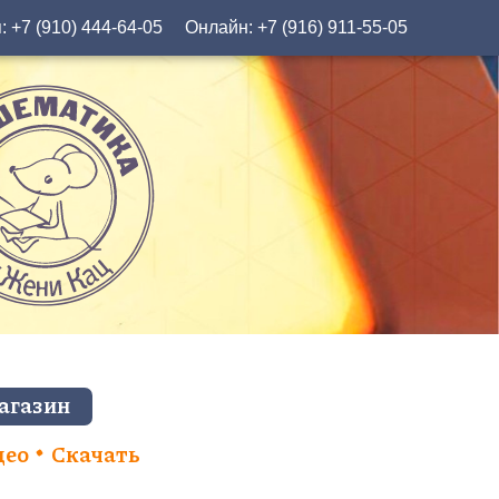
я:
+7 (910) 444-64-05
Онлайн:
+7 (916) 911-55-05
агазин
део
Скачать