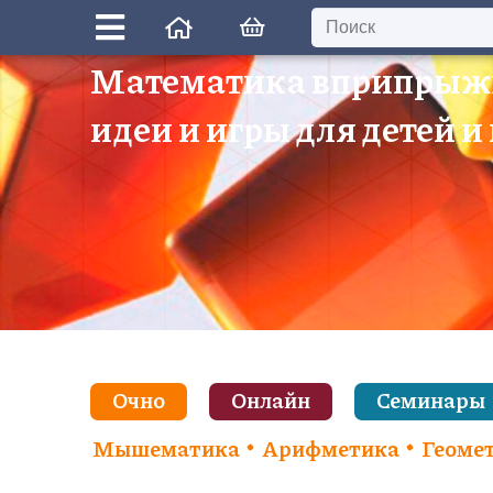
Математика вприпрыж
идеи и игры для детей и
Очно
Онлайн
Семинары
Мышематика
Арифметика
Геоме