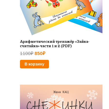
Арифметический тренажёр «Зайка-
считайка» части 1 и 2 (PDF)
Первоначальная
Текущая
1100
₽
850
₽
цена
цена:
В корзину
составляла
850₽.
1100₽.