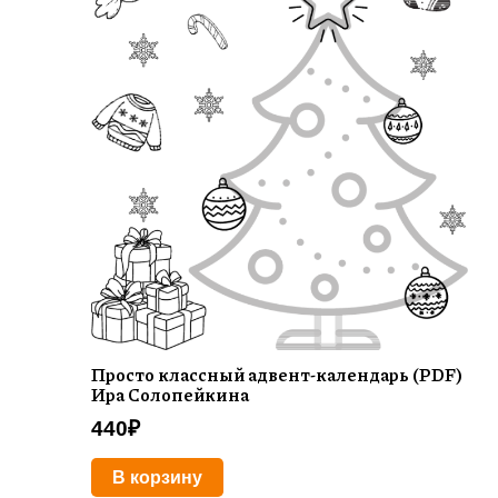
Просто классный адвент-календарь (PDF)
Ира Солопейкина
440
₽
В корзину