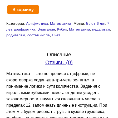
В корзину
Количество
товара
Категории:
Арифметика
,
Математика
Метки:
5 лет
,
6 лет
,
7
Игральные
лет
,
арифметика
,
Внимание
,
Кубик
,
Математика
,
педагогам
,
кубики
родителям
,
состав числа
,
Счет
на
уроке
(PDF)
Описание
Отзывы (0)
Математика — это не прописи с цифрами, не
скороговорка «один-два-три-четыре-пять», а
понимание логики и сути количества. Задания с
игральными кубиками помогают детям увидеть
закономерности, научиться складывать числа в
пределах 12, запоминать длинные инструкции. При
этом мы будем рисовать грузы в кузове грузовика,
конфеты на тарелках, свечки на тортике и листья на