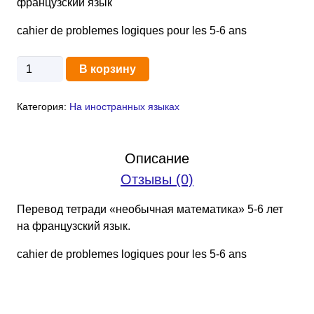
французский язык
cahier de problemes logiques pour les 5-6 ans
Количество
В корзину
товара
À
Категория:
На иностранных языках
nous
les
math!
Описание
(PDF)
Отзывы (0)
необычная
математика
Перевод тетради «необычная математика» 5-6 лет
5-
на французский язык.
6
лет
cahier de problemes logiques pour les 5-6 ans
на
французском
языке